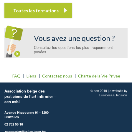
Toutes les formations
Vous avez une question ?
Consultez les questions les plus fréquemment
posées
FAQ
Liens
Contactez-nous
Charte de la Vie Privée
Association belge des
© acn 2019 | a website by
Business&Decision
praticiens de l’art infirmier –
acn asbl
Avenue Hippocrate 91 - 1200
Bruxelles
02 762 56 18
secretariat@infirmieres.be
-