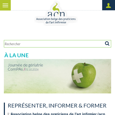
Aller au contenu principal
Toggle
navigation
Créer un nouveau compte
OK
Demander un nouveau mot
de passe
À LA UNE
Journée de gériatrie
ComPAs
/
01.10.2026
REPRÉSENTER, INFORMER & FORMER
L'
Association belge des praticiens de l'art infirmier (acn