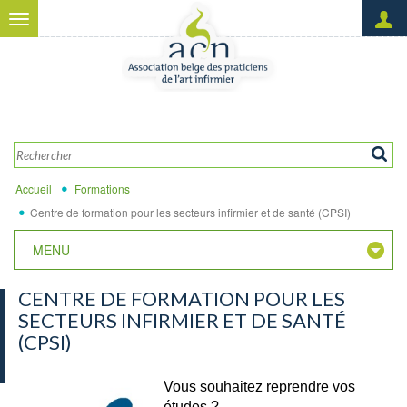
Aller au contenu principal
Toggle
navigation
Créer un nouveau compte
OK
Demander un nouveau mot
de passe
Accueil
Formations
Centre de formation pour les secteurs infirmier et de santé (CPSI)
MENU
CENTRE DE FORMATION POUR LES
SECTEURS INFIRMIER ET DE SANTÉ
(CPSI)
Vous souhaitez reprendre vos
études ?