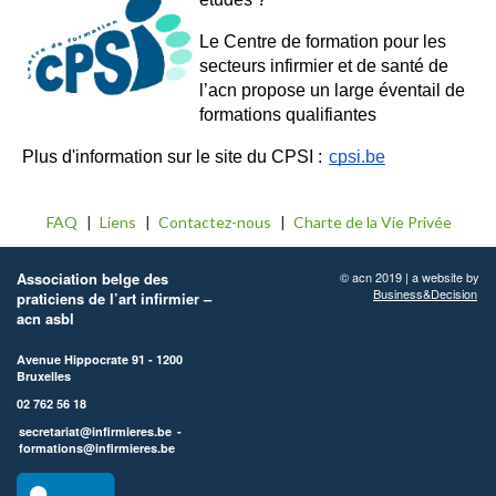
Le Centre de formation pour les
secteurs infirmier et de santé de
l’acn propose un large éventail de
formations qualifiantes
Plus d'information sur le site du CPSI :
cpsi.be
FAQ
Liens
Contactez-nous
Charte de la Vie Privée
Association belge des
© acn 2019 | a website by
Business&Decision
praticiens de l’art infirmier –
acn asbl
Avenue Hippocrate 91 - 1200
Bruxelles
02 762 56 18
secretariat@infirmieres.be
-
formations@infirmieres.be