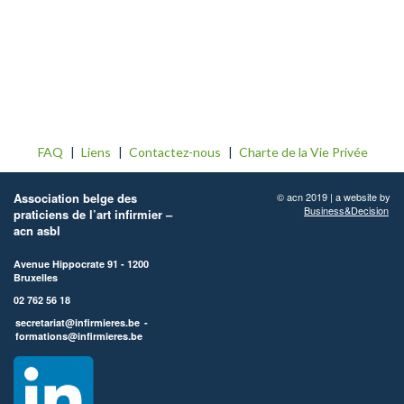
FAQ
Liens
Contactez-nous
Charte de la Vie Privée
Association belge des
© acn 2019 | a website by
Business&Decision
praticiens de l’art infirmier –
acn asbl
Avenue Hippocrate 91 - 1200
Bruxelles
02 762 56 18
secretariat@infirmieres.be
-
formations@infirmieres.be