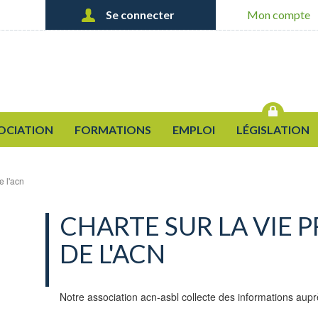
Se connecter
Mon compte
Créer un nouveau compte
OK
Demander un nouveau mot de
passe
OCIATION
FORMATIONS
EMPLOI
LÉGISLATION
e l'acn
CHARTE SUR LA VIE P
DE L'ACN
Notre association acn-asbl collecte des informations aup