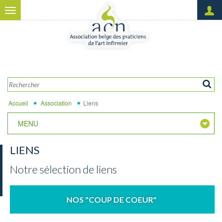
Aller au contenu principal
Toggle
navigation
Créer un nouveau compte
OK
Demander un nouveau mot
de passe
Accueil
Association
Liens
MENU
LIENS
Notre sélection de liens
NOS "COUP DE COEUR"