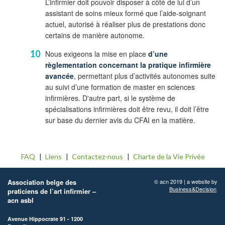
L’infirmier doit pouvoir disposer à côté de lui d’un
assistant de soins mieux formé que l’aide-soignant
actuel, autorisé à réaliser plus de prestations donc
certains de manière autonome.
Nous exigeons la mise en place
d’une
règlementation concernant la pratique infirmière
avancée
, permettant plus d’activités autonomes suite
au suivi d’une formation de master en sciences
infirmières. D'autre part, si le système de
spécialisations infirmières doit être revu, il doit l’être
sur base du dernier avis du CFAI en la matière.
FAQ
Liens
Contactez-nous
Charte de la Vie Privée
Association belge des
© acn 2019 | a website by
Business&Decision
praticiens de l’art infirmier –
acn asbl
Avenue Hippocrate 91 - 1200