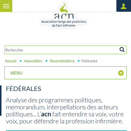
Aller au contenu principal
Toggle
navigation
Créer un nouveau compte
OK
Demander un nouveau mot
de passe
Accueil
Association
Revendications
Fédérales
MENU
FÉDÉRALES
Analyse des programmes politiques,
memorandum, interpellations des acteurs
politiques... L’
acn
fait entendre sa voix, votre
voix, pour défendre la profession infirmière.