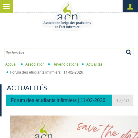
Aller au contenu principal
Toggle
navigation
Créer un nouveau compte
OK
Demander un nouveau mot
de passe
Accueil
Association
Revendications
Actualités
Forum des étudiants infirmiers | 11-02-2026
ACTUALITÉS
17/10
Forum des étudiants infirmiers | 11-02-2026