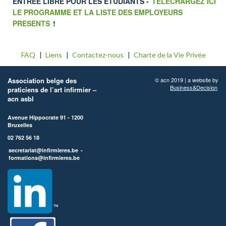
ENTRÉE LIBRE POUR LES ÉTUDIANTS -
TELECHARGEZ ICI
LE PROGRAMME ET LA LISTE DES EMPLOYEURS
PRESENTS
!
FAQ
Liens
Contactez-nous
Charte de la Vie Privée
Association belge des
© acn 2019 | a website by
Business&Decision
praticiens de l’art infirmier –
acn asbl
Avenue Hippocrate 91 - 1200
Bruxelles
02 762 56 18
secretariat@infirmieres.be
-
formations@infirmieres.be