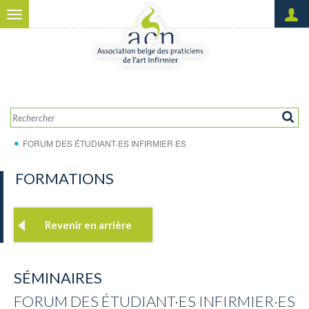
Aller au contenu principal
Toggle
navigation
Créer un nouveau compte
OK
Demander un nouveau mot
de passe
FORUM DES ÉTUDIANT·ES INFIRMIER·ES
FORMATIONS
Revenir en arrière
SÉMINAIRES
FORUM DES ÉTUDIANT·ES INFIRMIER·ES