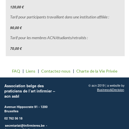
120,00 €
Tarif pour participants travaillant dans une institution affiliée :
90,00 €
Tarif pour les membres ACN/étudiants/retraités :
70,00 €
FAQ
Liens
Contactez-nous
Charte de la Vie Privée
Association belge des
© acn 2019 | a website by
Business&Decision
praticiens de l’art infirmier –
acn asbl
Avenue Hippocrate 91 - 1200
Bruxelles
02 762 56 18
secretariat@infirmieres.be
-