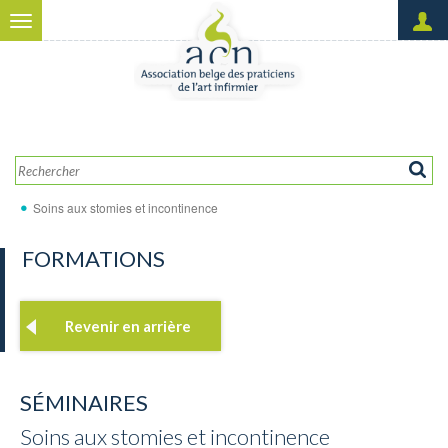
Aller au contenu principal
Toggle
navigation
Créer un nouveau compte
OK
Demander un nouveau mot
de passe
Soins aux stomies et incontinence
FORMATIONS
Revenir en arrière
SÉMINAIRES
Soins aux stomies et incontinence