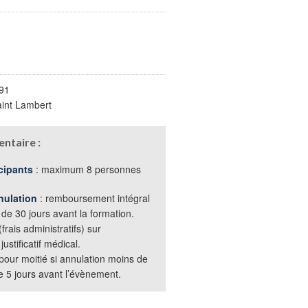
91
int Lambert
ntaire :
cipants
: maximum 8 personnes
nulation
: remboursement intégral
 de 30 jours avant la formation.
rais administratifs) sur
ustificatif médical.
ur moitié si annulation moins de
de 5 jours avant l’évènement.