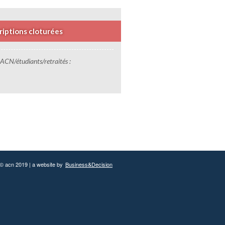
riptions cloturées
ACN/étudiants/retraités :
© acn 2019 | a website by
Business&Decision