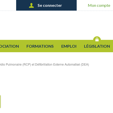
Se connecter
Mon compte
Créer un nouveau compte
OK
Demander un nouveau mot de
passe
OCIATION
FORMATIONS
EMPLOI
LÉGISLATION
dio Pulmonaire (RCP) et Défibrillation Externe Automatisé (DEA)
S