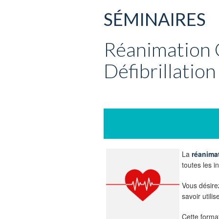
SÉMINAIRES
Réanimation 
Défibrillatio
La
réanima
toutes les i
Vous désir
savoir utili
Cette format