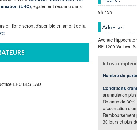
nimation (ERC)
, également reconnu dans
9h-13h
urs en ligne seront disponible en amont de la
Adresse :
RC
Avenue Hippocrate 
BE-1200 Woluwe Sa
RATEURS
Infos compléme
Nombre de parti
structrice ERC BLS-EAD
Conditions d'an
si annulation plus
Retenue de 30% (f
présentation d'un j
Remboursement po
30 jours et plus 