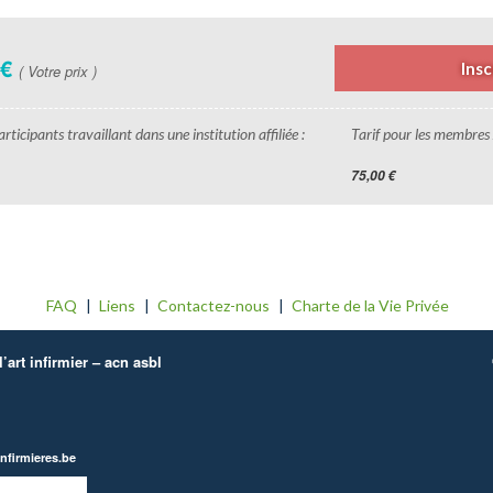
 €
Insc
( Votre prix )
rticipants travaillant dans une institution affiliée :
Tarif pour les membres 
75,00 €
FAQ
Liens
Contactez-nous
Charte de la Vie Privée
’art infirmier – acn asbl
nfirmieres.be