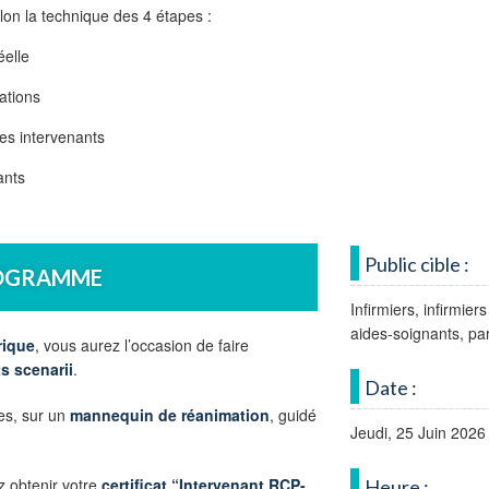
lon la technique des 4 étapes :
éelle
ations
les intervenants
ants
Public cible :
OGRAMME
Infirmiers, infirmie
aides-soignants, p
rique
, vous aurez l’occasion de faire
s scenarii
.
Date :
pes, sur un
mannequin de réanimation
, guidé
Jeudi, 25 Juin 2026
z obtenir votre
certificat “Intervenant RCP-
Heure :