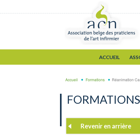
Aller au contenu principal
ACCUEIL
ASS
Accueil
Formations
Réanimation Car
FORMATION
Revenir en arrière