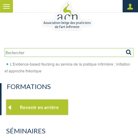
Aller au contenu principal
Toggle
navigation
Créer un nouveau compte
OK
Demander un nouveau mot
de passe
L'Evidence-based Nursing au service de la pratique infirmière : initiation
et approche théorique
FORMATIONS
Revenir en arrière
SÉMINAIRES