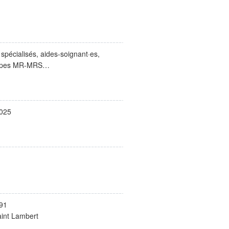
s spécialisés, aides-soignant·es,
uipes MR-MRS…
2025
91
int Lambert