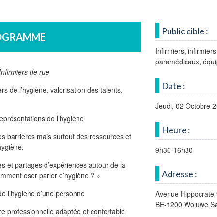
Public cible :
OGRAMME
Infirmiers, infirmier
paramédicaux, éq
Infirmiers de rue
Date :
ers de l’hygiène, valorisation des talents,
…
Jeudi, 02 Octobre 
présentations de l’hygiène
Heure :
s barrières mais surtout des ressources et
hygiène.
9h30-16h30
es et partages d’expériences autour de la
Adresse :
mment oser parler d’hygiène ? »
 de l’hygiène d’une personne
Avenue Hippocrate 
BE-1200 Woluwe Sa
e professionnelle adaptée et confortable