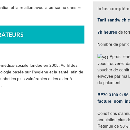
tion et la relation avec la personne dans le
Infos compléme
Tarif sandwich 
7h heures
de for
RATEURS
Nombre de partici
Après l’enr
vous trouverez d
-médico-sociale fondée en 2005. Au fil des
voucher de confir
ogie basée sur l’hygiène et la santé, afin de
envoyée par mail
abri les plus vulnérables et les aider à
de paiement.
e.
BE79 3100 2156 
facture, nom, int
Conditions d'annu
annulation plus d
Retenue de 30% (f