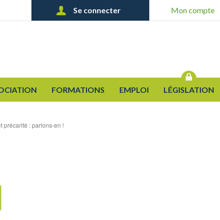
Se connecter
Mon compte
Créer un nouveau compte
OK
Demander un nouveau mot de
passe
OCIATION
FORMATIONS
EMPLOI
LÉGISLATION
 précarité : parlons-en !
S