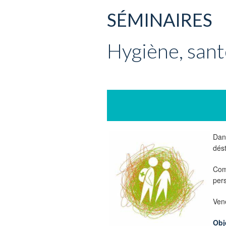
SÉMINAIRES
Hygiène, santé
Dans
dést
Com
per
Vene
Obj