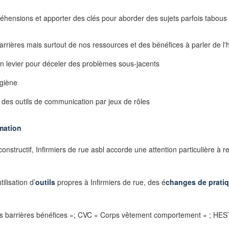
éhensions et apporter des clés pour aborder des sujets parfois tabous a
rrières mais surtout de nos ressources et des bénéfices à parler de l'
un levier pour déceler des problèmes sous-jacents
ygiène
 des outils de communication par jeux de rôles
mation
 constructif, Infirmiers de rue asbl accorde une attention particulière à 
ilisation d’
outils
propres à Infirmiers de rue, des é
changes de prati
s barrières bénéfices »; CVC « Corps vêtement comportement » ; HESTI