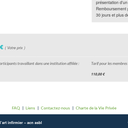
présentation d'un j
Remboursement po
30 jours et plus 
 €
( Votre prix )
rticipants travaillant dans une institution affiliée :
Tarif pour les membres 
110,00 €
FAQ
Liens
Contactez-nous
Charte de la Vie Privée
’art infirmier – acn asbl