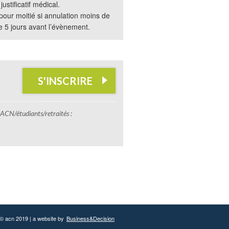
ustificatif médical.
ur moitié si annulation moins de
de 5 jours avant l’évènement.
S'INSCRIRE
ACN/étudiants/retraités :
© acn 2019 | a website by
Business&Decision