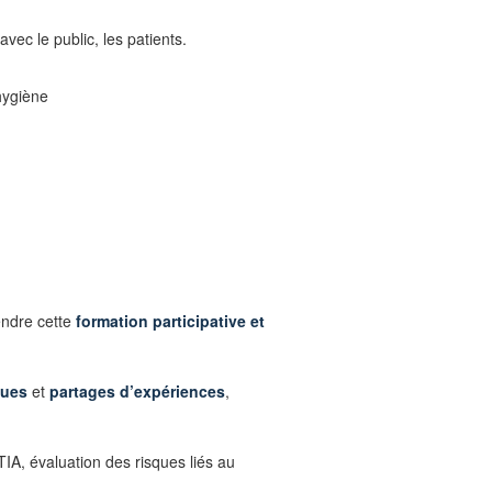
vec le public, les patients.
hygiène
rendre cette
formation participative et
ques
et
partages d’expériences
,
A, évaluation des risques liés au