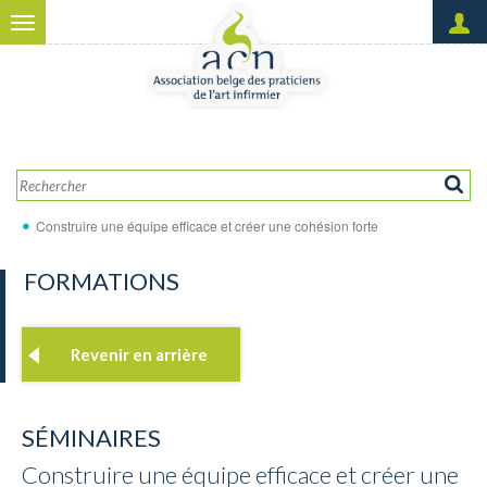
Aller au contenu principal
Toggle
navigation
Créer un nouveau compte
OK
Demander un nouveau mot
de passe
Construire une équipe efficace et créer une cohésion forte
FORMATIONS
Revenir en arrière
SÉMINAIRES
Construire une équipe efficace et créer une