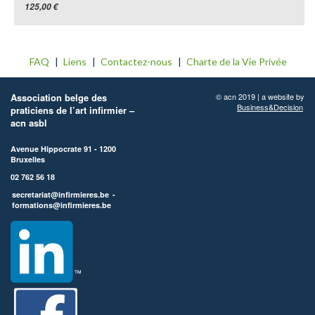
125,00 €
FAQ
Liens
Contactez-nous
Charte de la Vie Privée
Association belge des
© acn 2019 | a website by
Business&Decision
praticiens de l’art infirmier –
acn asbl
Avenue Hippocrate 91 - 1200
Bruxelles
02 762 56 18
secretariat@infirmieres.be
-
formations@infirmieres.be