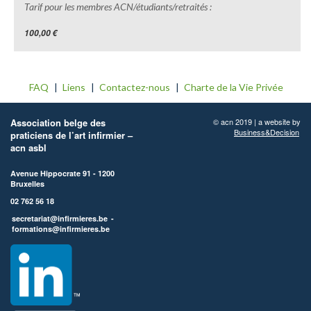
Tarif pour les membres ACN/étudiants/retraités :
100,00 €
FAQ
Liens
Contactez-nous
Charte de la Vie Privée
Association belge des
© acn 2019 | a website by
Business&Decision
praticiens de l’art infirmier –
acn asbl
Avenue Hippocrate 91 - 1200
Bruxelles
02 762 56 18
secretariat@infirmieres.be
-
formations@infirmieres.be