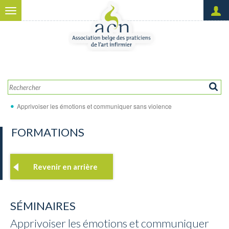
Aller au contenu principal
Toggle
navigation
Créer un nouveau compte
OK
Demander un nouveau mot
de passe
Apprivoiser les émotions et communiquer sans violence
FORMATIONS
Revenir en arrière
SÉMINAIRES
Apprivoiser les émotions et communiquer