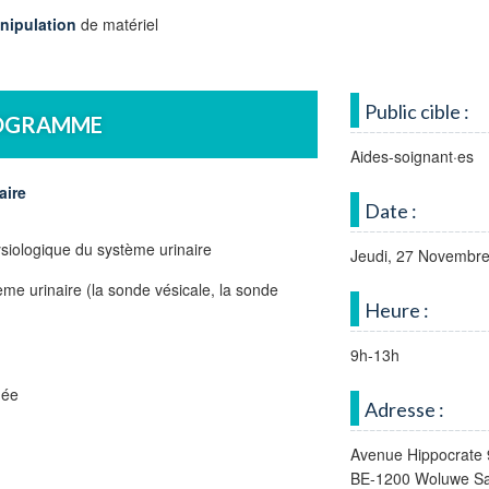
nipulation
de matériel
Public cible :
OGRAMME
Aides-soignant·es
aire
Date :
siologique du système urinaire
Jeudi, 27 Novembr
me urinaire (la sonde vésicale, la sonde
Heure :
9h-13h
née
Adresse :
Avenue Hippocrate 
BE-1200 Woluwe Sa