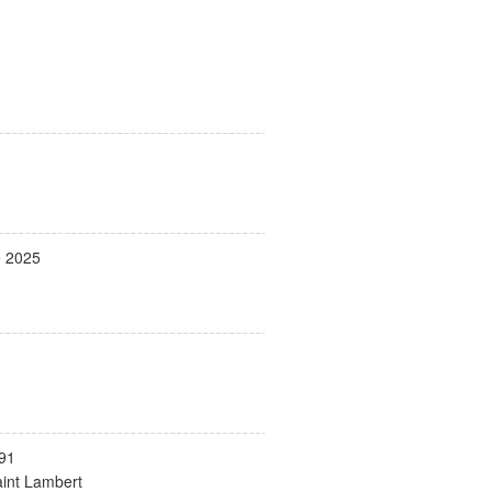
e 2025
91
int Lambert