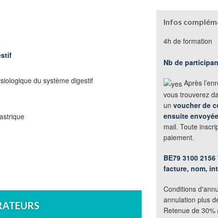
Infos compléme
4h de formation
stif
Nb de participa
iologique du système digestif
Après l’enr
vous trouverez d
un
voucher de c
ensuite envoyé
astrique
mail. Toute inscr
paiement.
BE79 3100 2156 
facture, nom, int
Conditions d'annu
annulation plus d
RATEURS
Retenue de 30% (f