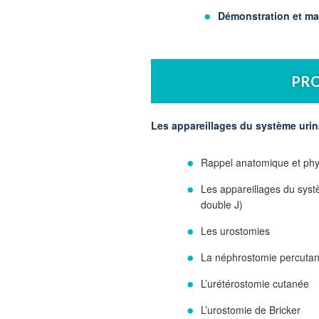
Démonstration et ma
PR
Les appareillages du système urin
Rappel anatomique et phy
Les appareillages du systè
double J)
Les urostomies
La néphrostomie percuta
L’urétérostomie cutanée
L’urostomie de Bricker