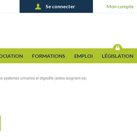
Se connecter
Mon compte
Créer un nouveau compte
OK
Demander un nouveau mot de
passe
OCIATION
FORMATIONS
EMPLOI
LÉGISLATION
s systèmes urinaires et digestifs (aides-soignant·es)
S