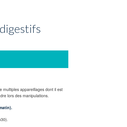
digestifs
 multiples appareillages dont il est
ndre lors des manipulations.
matin).
h30).