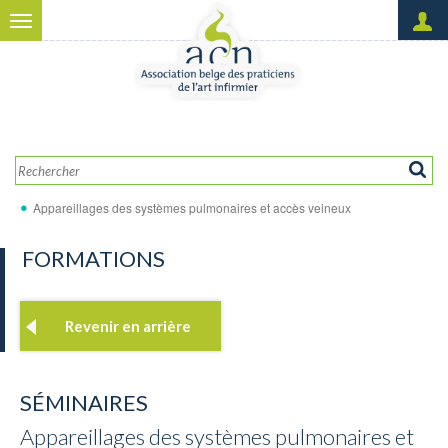
Aller au contenu principal
Toggle
navigation
Créer un nouveau compte
OK
Demander un nouveau mot
de passe
Appareillages des systèmes pulmonaires et accès veineux
FORMATIONS
Revenir en arrière
SÉMINAIRES
Appareillages des systèmes pulmonaires et