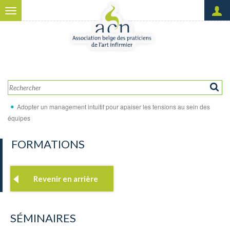
Aller au contenu principal
Toggle
navigation
Créer un nouveau compte
OK
Demander un nouveau mot
de passe
Adopter un management intuitif pour apaiser les tensions au sein des
équipes
FORMATIONS
Revenir en arrière
SÉMINAIRES