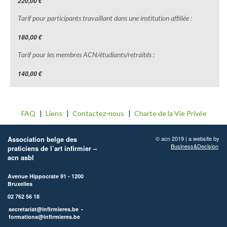
220,00 €
Tarif pour participants travaillant dans une institution affiliée :
180,00 €
Tarif pour les membres ACN/étudiants/retraités :
140,00 €
FAQ
Liens
Contactez-nous
Charte de la Vie Privée
Association belge des
© acn 2019 | a website by
Business&Decision
praticiens de l’art infirmier –
acn asbl
Avenue Hippocrate 91 - 1200
Bruxelles
02 762 56 18
secretariat@infirmieres.be
-
formations@infirmieres.be