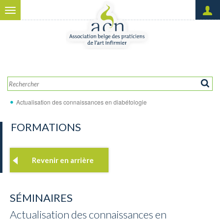
Aller au contenu principal
Toggle
navigation
Créer un nouveau compte
OK
Demander un nouveau mot
de passe
Actualisation des connaissances en diabétologie
FORMATIONS
Revenir en arrière
SÉMINAIRES
Actualisation des connaissances en