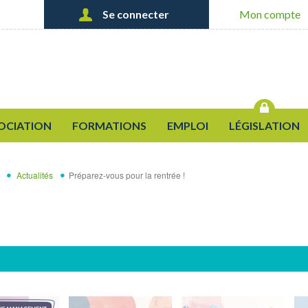
Se connecter
Mon compte
Créer un nouveau compte
OK
Demander un nouveau mot de
passe
OCIATION
FORMATIONS
EMPLOI
LÉGISLATION
Actualités
Préparez-vous pour la rentrée !