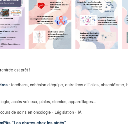
entrée est prêt !
dres
: feedback, cohésion d'équipe, entretiens difficiles, absentéisme,
logie, accès veineux, plaies, stomies, appareillages...
rcours de soins en oncologie - Législation - IA
omPAs "Les chutes chez les aînés"