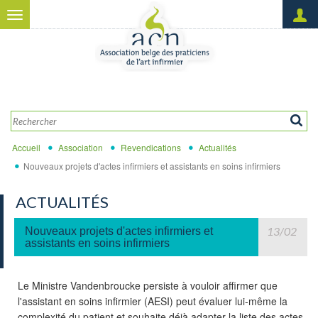
Aller au contenu principal
Toggle
navigation
Créer un nouveau compte
OK
Demander un nouveau mot
de passe
Accueil
Association
Revendications
Actualités
Nouveaux projets d'actes infirmiers et assistants en soins infirmiers
ACTUALITÉS
13/02
Nouveaux projets d'actes infirmiers et
assistants en soins infirmiers
Le Ministre Vandenbroucke persiste à vouloir affirmer que
l'assistant en soins infirmier (AESI) peut évaluer lui-même la
complexité du patient et souhaite déjà adapter la liste des actes